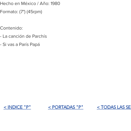
Hecho en México / Año: 1980
Formato: (7") (45rpm)
Contenido:
- La canción de Parchís
- Si vas a París Papá
< INDICE "P"
< PORTADAS "P"
< TODAS LAS SE